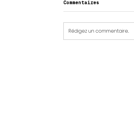
Commentaires
Rédigez un commentaire...
Ho
raires
Lun : 15:00 - 21:30
Ma/Ve: 9:30 – 22:30
Sam/Dim: 9:30 – 21: