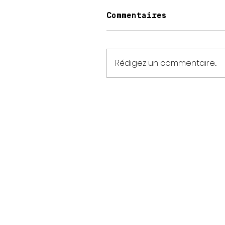
Commentaires
Rédigez un commentaire...
Ho
raires
Lun : 15:00 - 21:30
Ma/Ve: 9:30 – 22:30
Sam/Dim: 9:30 – 21: